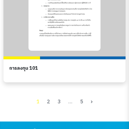
การลงทุน 101
1
2
3
...
5