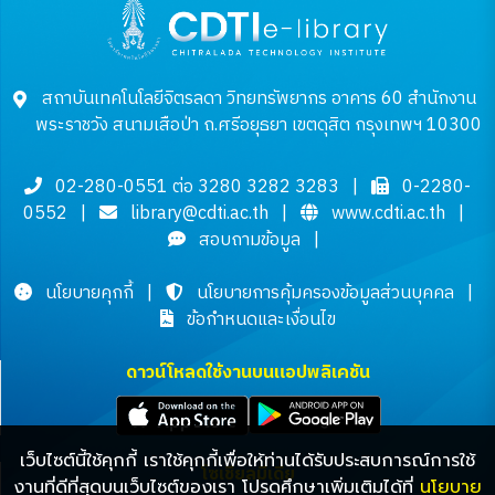
สถาบันเทคโนโลยีจิตรลดา วิทยทรัพยากร อาคาร 60 สำนักงาน
พระราชวัง สนามเสือป่า ถ.ศรีอยุธยา เขตดุสิต กรุงเทพฯ 10300
02-280-0551 ต่อ 3280 3282 3283
|
0-2280-
0552
|
library@cdti.ac.th
|
www.cdti.ac.th
|
สอบถามข้อมูล
|
นโยบายคุกกี้
|
นโยบายการคุ้มครองข้อมูลส่วนบุคคล
|
ข้อกำหนดและเงื่อนไข
ดาวน์โหลดใช้งานบนแอปพลิเคชัน
เว็บไซต์นี้ใช้คุกกี้ เราใช้คุกกี้เพื่อให้ท่านได้รับประสบการณ์การใช้
โซเชียลมีเดีย
งานที่ดีที่สุดบนเว็บไซต์ของเรา โปรดศึกษาเพิ่มเติมได้ที่
นโยบาย