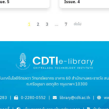
ue. 5
Issue. 4
1
2
3
...
7
ถัดไป
ันเทคโนโลยีจิตรลดา วิทยทรัพยากร อาคาร 60 สำนักงานพระราชวัง สนา
ถ.ศรีอยุธยา เขตดุสิต กรุงเทพฯ 10300
3283
|
0-2280-0552
|
library@cdti.ac.th
|
ww