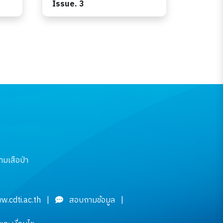
Issue. 3
มเสือป่า
w.cdti.ac.th
|
สอบถามข้อมูล
|