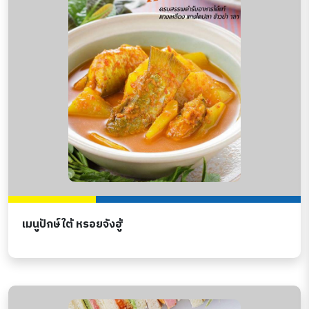
เมนูปักษ์ใต้ หรอยจังฮู้