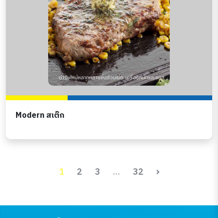
Modern สเต๊ก
1
2
3
...
32