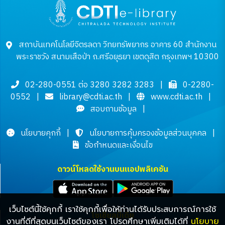
สถาบันเทคโนโลยีจิตรลดา วิทยทรัพยากร อาคาร 60 สำนักงาน
พระราชวัง สนามเสือป่า ถ.ศรีอยุธยา เขตดุสิต กรุงเทพฯ 10300
02-280-0551 ต่อ 3280 3282 3283
|
0-2280-
0552
|
library@cdti.ac.th
|
www.cdti.ac.th
|
สอบถามข้อมูล
|
นโยบายคุกกี้
|
นโยบายการคุ้มครองข้อมูลส่วนบุคคล
|
ข้อกำหนดและเงื่อนไข
ดาวน์โหลดใช้งานบนแอปพลิเคชัน
เว็บไซต์นี้ใช้คุกกี้ เราใช้คุกกี้เพื่อให้ท่านได้รับประสบการณ์การใช้
โซเชียลมีเดีย
งานที่ดีที่สุดบนเว็บไซต์ของเรา โปรดศึกษาเพิ่มเติมได้ที่
นโยบาย