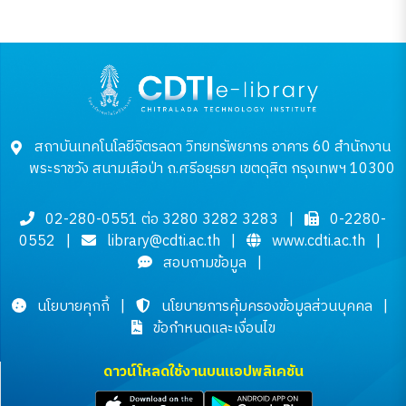
สถาบันเทคโนโลยีจิตรลดา วิทยทรัพยากร อาคาร 60 สำนักงาน
พระราชวัง สนามเสือป่า ถ.ศรีอยุธยา เขตดุสิต กรุงเทพฯ 10300
02-280-0551 ต่อ 3280 3282 3283
|
0-2280-
0552
|
library@cdti.ac.th
|
www.cdti.ac.th
|
สอบถามข้อมูล
|
นโยบายคุกกี้
|
นโยบายการคุ้มครองข้อมูลส่วนบุคคล
|
ข้อกำหนดและเงื่อนไข
ดาวน์โหลดใช้งานบนแอปพลิเคชัน