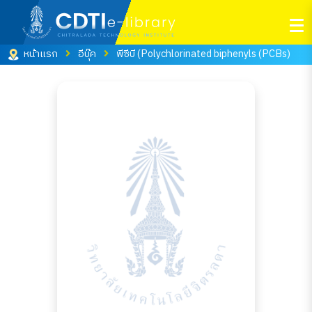
หน้าแรก
อีบุ๊ค
พีซีบี (Polychlorinated biphenyls (PCBs)