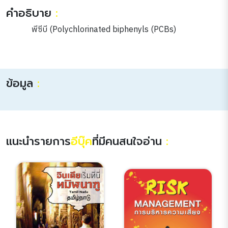
คำอธิบาย
:
พีซีบี (Polychlorinated biphenyls (PCBs)
ข้อมูล
:
แนะนำรายการ
อีบุ๊ค
ที่มีคนสนใจอ่าน
: