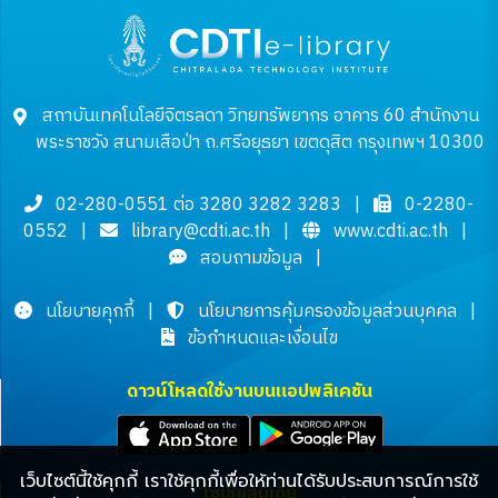
สถาบันเทคโนโลยีจิตรลดา วิทยทรัพยากร อาคาร 60 สำนักงาน
พระราชวัง สนามเสือป่า ถ.ศรีอยุธยา เขตดุสิต กรุงเทพฯ 10300
02-280-0551 ต่อ 3280 3282 3283
|
0-2280-
0552
|
library@cdti.ac.th
|
www.cdti.ac.th
|
สอบถามข้อมูล
|
นโยบายคุกกี้
|
นโยบายการคุ้มครองข้อมูลส่วนบุคคล
|
ข้อกำหนดและเงื่อนไข
ดาวน์โหลดใช้งานบนแอปพลิเคชัน
เว็บไซต์นี้ใช้คุกกี้ เราใช้คุกกี้เพื่อให้ท่านได้รับประสบการณ์การใช้
โซเชียลมีเดีย