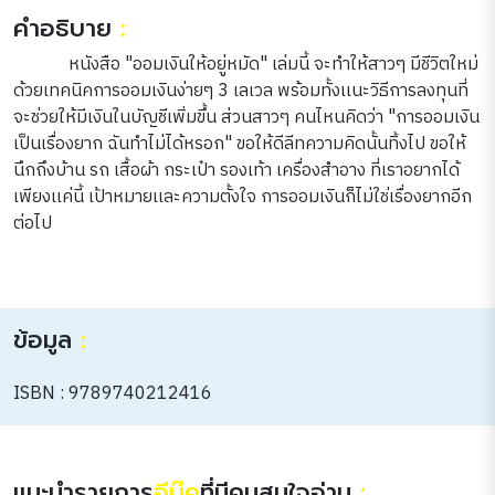
คำอธิบาย
:
หนังสือ "ออมเงินให้อยู่หมัด" เล่มนี้ จะทำให้สาวๆ มีชีวิตใหม่
ด้วยเทคนิคการออมเงินง่ายๆ 3 เลเวล พร้อมทั้งเเนะวิธีการลงทุนที่
จะช่วยให้มีเงินในบัญชีเพิ่มขึ้น ส่วนสาวๆ คนไหนคิดว่า "การออมเงิน
เป็นเรื่องยาก ฉันทำไม่ได้หรอก" ขอให้ดีลีทความคิดนั้นทิ้งไป ขอให้
นึกถึงบ้าน รถ เสื้อผ้า กระเป๋า รองเท้า เครื่องสำอาง ที่เราอยากได้
เพียงเเค่นี้ เป้าหมายเเละความตั้งใจ การออมเงินก็ไม่ใช่เรื่องยากอีก
ต่อไป
ข้อมูล
:
ISBN : 9789740212416
แนะนำรายการ
อีบุ๊ค
ที่มีคนสนใจอ่าน
: