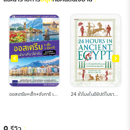
ออสเตรีย+เช็ก+ฮังการี เล่ม
24 ชั่วโมงในอียิปต์โบราณ :
เดียวเที่ยวได้จริง
ชีวิตในหนึ่งวันของผู้คนที่
นั่น = 24 hours in
ancient Egypt : a day in
the life of the people
0
รีวิว
:
who lived there