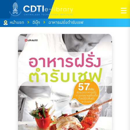
หน้าแรก
อีบุ๊ค
อาหารฝรั่งตำรับเชฟ