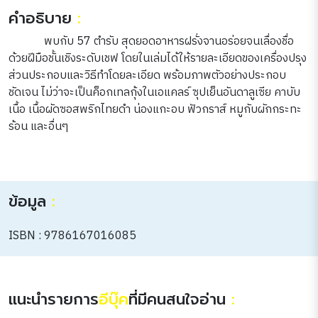
คำอธิบาย
:
พบกับ 57 ตำรับ สุดยอดอาหารฝรั่งจานอร่อยจนเลื่องชื่อ
ด้วยฝีมือชั้นเชิงระดับเชฟ โดยในเล่มได้ให้รายละเอียดของเครื่องปรุง
ส่วนประกอบและวิธีทำโดยละเอียด พร้อมภาพตัวอย่างประกอบ
ชัดเจน ไม่ว่าจะเป็นค็อกเทลกุ้งในเอแคลร์ ซุปเย็นอันดาลูเซีย คาบับ
เนื้อ เนื้อผัดซอสพริกไทยดำ น่องแกะอบ ฟัวกราส์ หมูกับผักกระทะ
ร้อน และอื่นๆ
ข้อมูล
:
ISBN : 9786167016085
แนะนำรายการ
อีบุ๊ค
ที่มีคนสนใจอ่าน
: