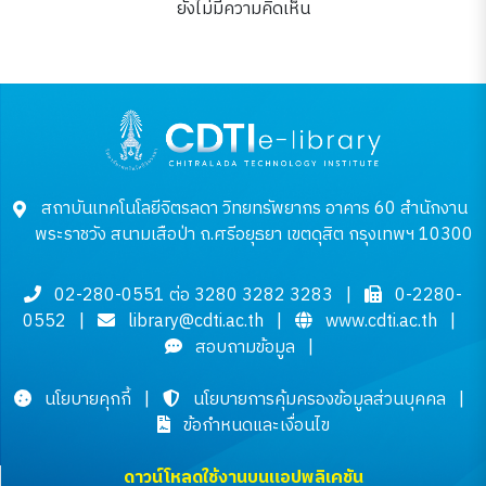
ยังไม่มีความคิดเห็น
สถาบันเทคโนโลยีจิตรลดา วิทยทรัพยากร อาคาร 60 สำนักงาน
พระราชวัง สนามเสือป่า ถ.ศรีอยุธยา เขตดุสิต กรุงเทพฯ 10300
02-280-0551 ต่อ 3280 3282 3283
|
0-2280-
0552
|
library@cdti.ac.th
|
www.cdti.ac.th
|
สอบถามข้อมูล
|
นโยบายคุกกี้
|
นโยบายการคุ้มครองข้อมูลส่วนบุคคล
|
ข้อกำหนดและเงื่อนไข
ดาวน์โหลดใช้งานบนแอปพลิเคชัน