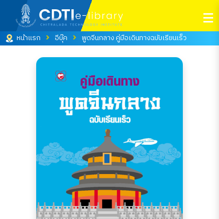
หน้าแรก
อีบุ๊ค
พูดจีนกลาง คู่มือเดินทางฉบับเรียนเร็ว