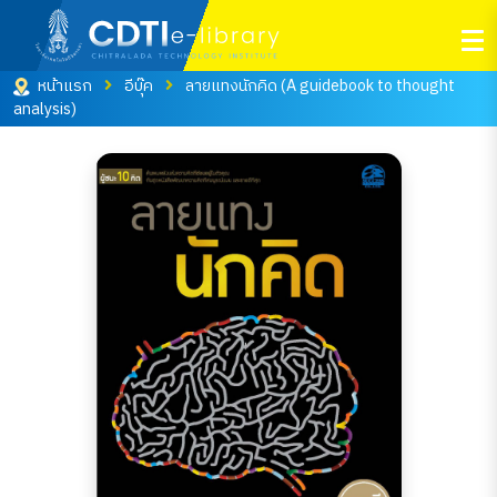
หน้าแรก
อีบุ๊ค
ลายแทงนักคิด (A guidebook to thought
analysis)