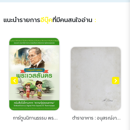
แนะนำรายการ
อีบุ๊ค
ที่มีคนสนใจอ่าน
:
การ์ตูนนิทานธรรม พระ
ตำราอาหาร : อนุสรณ์งาน
เวสสันดร
ฌาปนกิจศพ นางวัฒนา