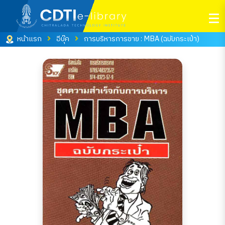
หน้าแรก
อีบุ๊ค
การบริหารการขาย : MBA (ฉบับกระเป๋า)