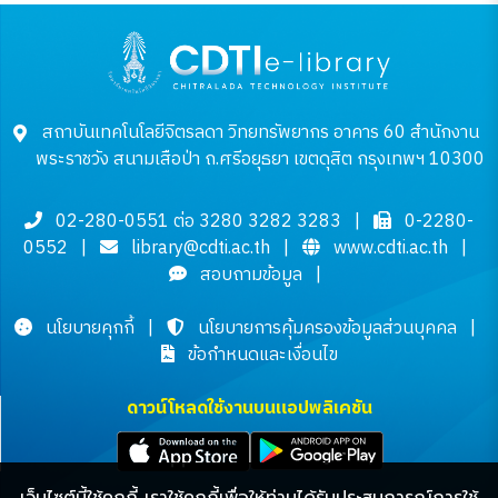
สถาบันเทคโนโลยีจิตรลดา วิทยทรัพยากร อาคาร 60 สำนักงาน
พระราชวัง สนามเสือป่า ถ.ศรีอยุธยา เขตดุสิต กรุงเทพฯ 10300
02-280-0551 ต่อ 3280 3282 3283
|
0-2280-
0552
|
library@cdti.ac.th
|
www.cdti.ac.th
|
สอบถามข้อมูล
|
นโยบายคุกกี้
|
นโยบายการคุ้มครองข้อมูลส่วนบุคคล
|
ข้อกำหนดและเงื่อนไข
ดาวน์โหลดใช้งานบนแอปพลิเคชัน