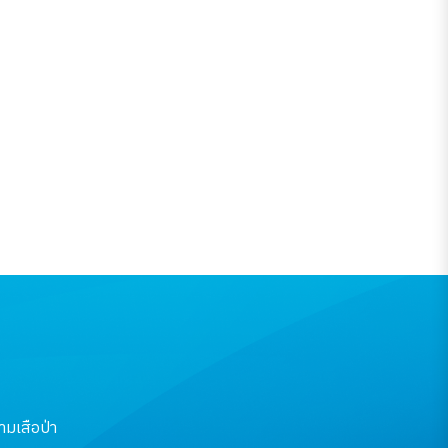
nal guide : ฉบับ
มบูรณ์
มเสือป่า