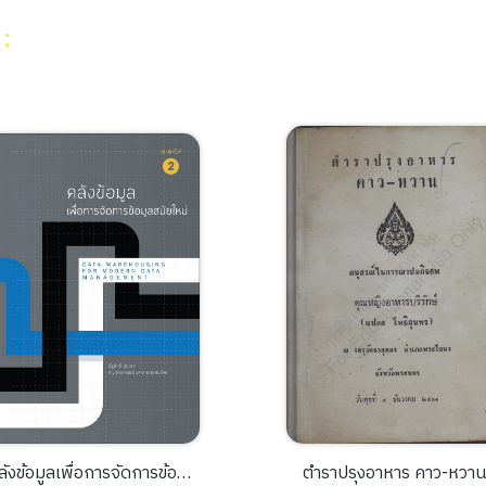
น
:
ล
ตำราปรุงอาหาร คาว-หวาน
คู่มือ I