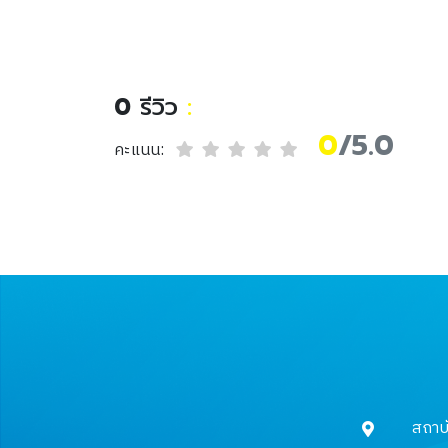
การซีลของแผ่นเว็บ
สมัยใหม่ (Data warehous
for modern data
management)
0
รีวิว
:
0
/5.0
คะแนน:
สถาบ