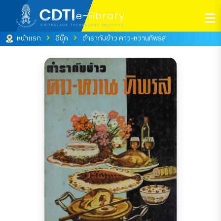
หน้าแรก
อีบุ๊ค
ตำรากับข้าว คาว-หวานทิพรส