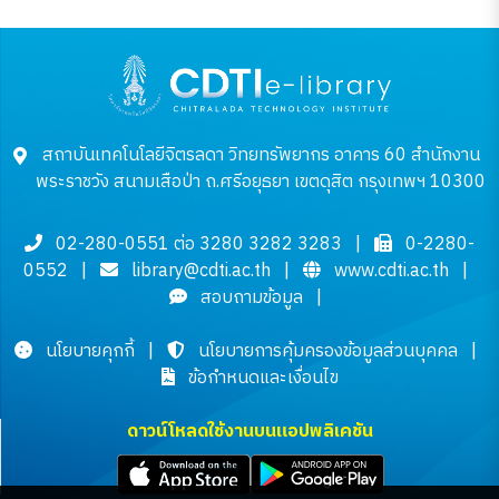
สถาบันเทคโนโลยีจิตรลดา วิทยทรัพยากร อาคาร 60 สำนักงาน
พระราชวัง สนามเสือป่า ถ.ศรีอยุธยา เขตดุสิต กรุงเทพฯ 10300
02-280-0551 ต่อ 3280 3282 3283
|
0-2280-
0552
|
library@cdti.ac.th
|
www.cdti.ac.th
|
สอบถามข้อมูล
|
นโยบายคุกกี้
|
นโยบายการคุ้มครองข้อมูลส่วนบุคคล
|
ข้อกำหนดและเงื่อนไข
ดาวน์โหลดใช้งานบนแอปพลิเคชัน