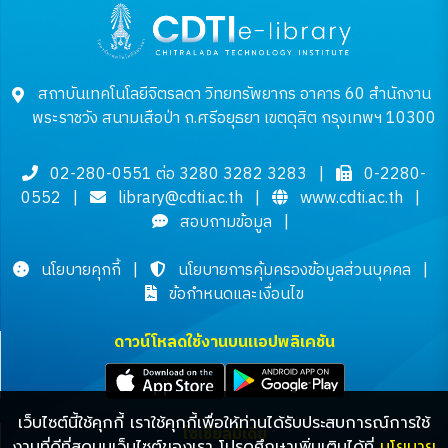
สถาบันเทคโนโลยีจิตรลดา วิทยทรัพยากร อาคาร 60 สำนักงาน
พระราชวัง สนามเสือป่า ถ.ศรีอยุธยา เขตดุสิต กรุงเทพฯ 10300
02-280-0551 ต่อ 3280 3282 3283
|
0-2280-
0552
|
library@cdti.ac.th
|
www.cdti.ac.th
|
สอบถามข้อมูล
|
นโยบายคุกกี้
|
นโยบายการคุ้มครองข้อมูลส่วนบุคคล
|
ข้อกำหนดและเงื่อนไข
ดาวน์โหลดใช้งานบนแอปพลิเคชัน
เว็บไซต์นี้ใช้คุกกี้ เราใช้คุกกี้เพื่อให้ท่านได้รับประสบการณ์การใช้
โซเชียลมีเดีย
งานที่ดีที่สุดบนเว็บไซต์ของเรา โปรดศึกษาเพิ่มเติมได้ที่
นโยบาย