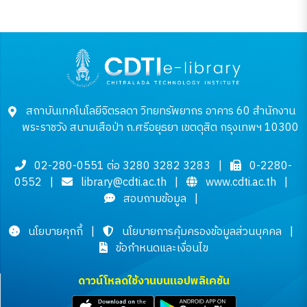
สถาบันเทคโนโลยีจิตรลดา วิทยทรัพยากร อาคาร 60 สำนักงาน
พระราชวัง สนามเสือป่า ถ.ศรีอยุธยา เขตดุสิต กรุงเทพฯ 10300
02-280-0551 ต่อ 3280 3282 3283
|
0-2280-
0552
|
library@cdti.ac.th
|
www.cdti.ac.th
|
สอบถามข้อมูล
|
นโยบายคุกกี้
|
นโยบายการคุ้มครองข้อมูลส่วนบุคคล
|
ข้อกำหนดและเงื่อนไข
ดาวน์โหลดใช้งานบนแอปพลิเคชัน