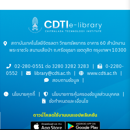
สถาบันเทคโนโลยีจิตรลดา วิทยทรัพยากร อาคาร 60 สำนักงาน
พระราชวัง สนามเสือป่า ถ.ศรีอยุธยา เขตดุสิต กรุงเทพฯ 10300
02-280-0551 ต่อ 3280 3282 3283
|
0-2280-
0552
|
library@cdti.ac.th
|
www.cdti.ac.th
|
สอบถามข้อมูล
|
นโยบายคุกกี้
|
นโยบายการคุ้มครองข้อมูลส่วนบุคคล
|
ข้อกำหนดและเงื่อนไข
ดาวน์โหลดใช้งานบนแอปพลิเคชัน