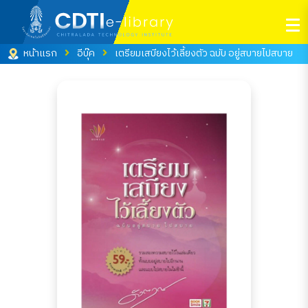
หน้าแรก
อีบุ๊ค
เตรียมเสบียงไว้เลี้ยงตัว ฉบับ อยู่สบายไปสบาย