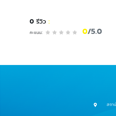
ม
สานฝันสู่เกษตรยั่งยืน
0
รีวิว
:
0
/5.0
คะแนน:
สถาบ