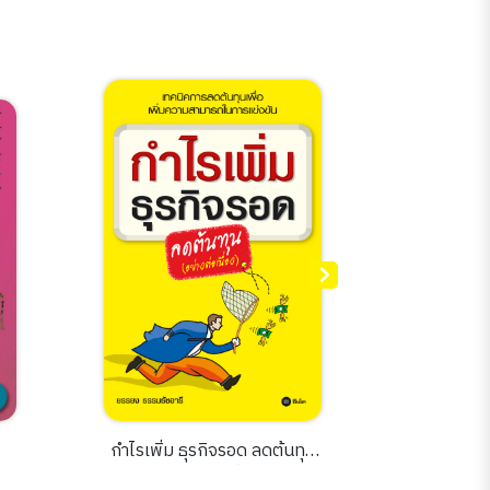
กำไรเพิ่ม ธุรกิจรอด ลดต้นทุน
อาหารไทย
(อย่างต่อเนื่อง)
บ้านฉบับ