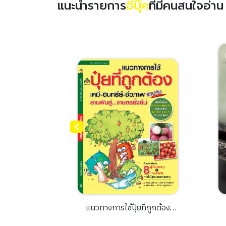
แนะนำรายการ
อีบุ๊ค
ที่มีคนสนใจอ่า
รูพืช รักษา
แนวทางการใช้ปุ๋ยที่ถูกต้อง
 และสิ่ง
เคมี-อินทรีย์-ชีวภาพร่วมกัน
ศ