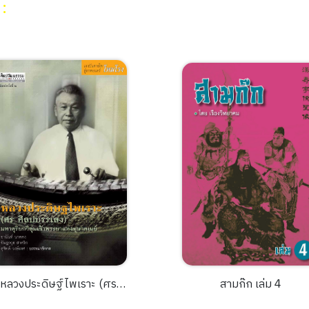
น
:
หลวงประดิษฐ์ไพเราะ (ศร
สามก๊ก เล่ม 4
ิลปบรรเลง) : มหาดุริยกวีลุ่ม