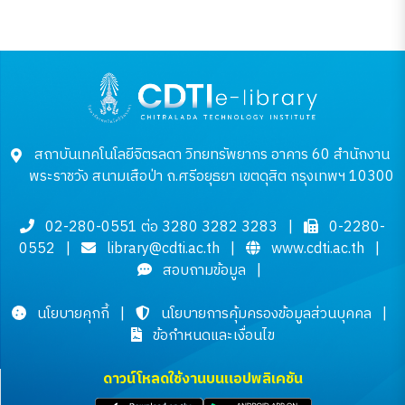
สถาบันเทคโนโลยีจิตรลดา วิทยทรัพยากร อาคาร 60 สำนักงาน
พระราชวัง สนามเสือป่า ถ.ศรีอยุธยา เขตดุสิต กรุงเทพฯ 10300
02-280-0551 ต่อ 3280 3282 3283
|
0-2280-
0552
|
library@cdti.ac.th
|
www.cdti.ac.th
|
สอบถามข้อมูล
|
นโยบายคุกกี้
|
นโยบายการคุ้มครองข้อมูลส่วนบุคคล
|
ข้อกำหนดและเงื่อนไข
ดาวน์โหลดใช้งานบนแอปพลิเคชัน