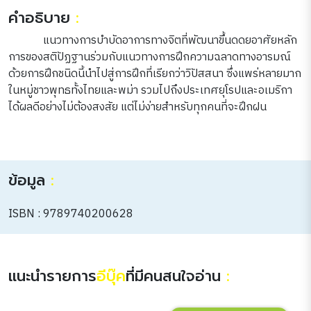
คำอธิบาย
:
แนวทางการบำบัดอาการทางจิตที่พัฒนาขึ้นดดยอาศัยหลัก
การของสติปัฏฐานร่วมกับแนวทางการฝึกความฉลาดทางอารมณ์
ด้วยการฝึกชนิดนี้นำไปสู่การฝึกที่เรียกว่าวิปัสสนา ซึ่งแพร่หลายมาก
ในหมู่ชาวพุทธทั้งไทยและพม่า รวมไปถึงประเทศยุโรปและอเมริกา
ได้ผลดีอย่างไม่ต้องสงสัย แต่ไม่ง่ายสำหรับทุกคนที่จะฝึกฝน
ข้อมูล
:
ISBN : 9789740200628
แนะนำรายการ
อีบุ๊ค
ที่มีคนสนใจอ่าน
: