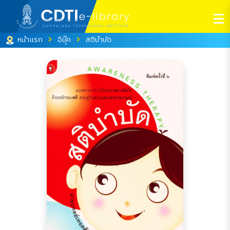
หน้าแรก
อีบุ๊ค
สติบำบัด