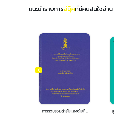
แนะนำรายการ
อีบุ๊ค
ที่มีคนสนใจอ่า
ม (ฉบับ
การรวบรวมตำรับแกงต้มส้ม
ส