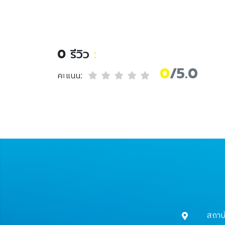
สับปะรดกับหมูและเมี่ยงลาว
ของห้องเครื่องเสวยสวน
จิตรลดา (Pineapple sour
soup with pork and miang
0
รีวิว
:
laos in the chitralada royal
palace room)
0
/5.0
คะแนน:
สถาบ