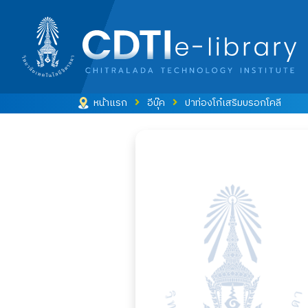
หน้าแรก
อีบุ๊ค
ปาท่องโก๋เสริมบรอกโคลี