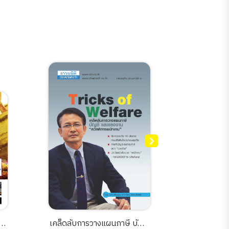
าร
เคล็ดลับการวางแผนภาษี บัญชี
สนุกค