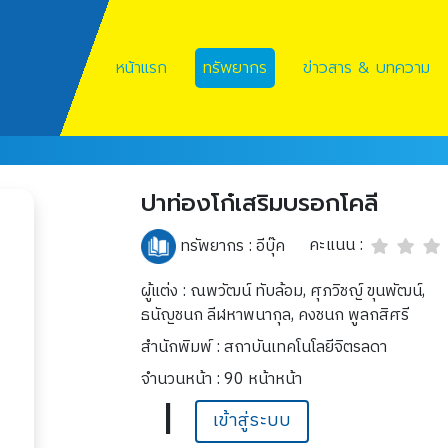
หน้าแรก
ทรัพยากร
ข่าวสาร & บทความ
ปาท่องโก๋เสริมบรอกโคลี
คะแนน :
ทรัพยากร :
อีบุ๊ค
ผู้แต่ง : ณพวัฒน์ ทับล้อม, ศุภวิชญ์ ขุนพัฒน์,
ธนัญชนก ลีฬหาพนากุล, คงชนก พูลกสิศรี
สำนักพิมพ์ : สถาบันเทคโนโลยีจิตรลดา
จำนวนหน้า : 90 หน้าหน้า
|
เข้าสู่ระบบ