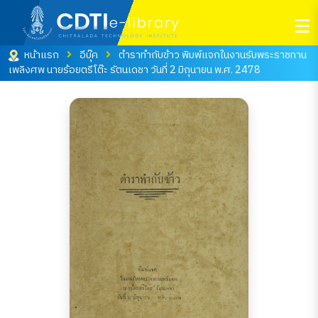
หน้าแรก
อีบุ๊ค
ตำราทำกับข้าว พิมพ์แจกในงานรับพระราชทาน
เพลิงศพ นายร้อยตรีโต๊ะ รัตนเดชา วันที่ 2 มิถุนายน พ.ศ. 2478