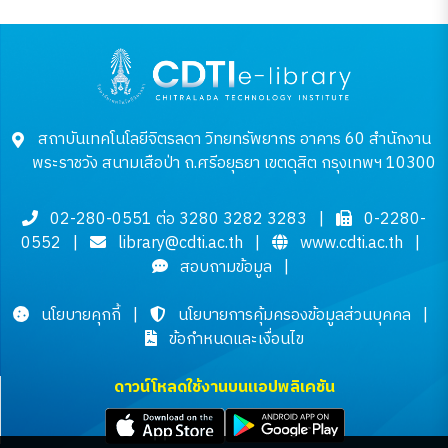
สถาบันเทคโนโลยีจิตรลดา วิทยทรัพยากร อาคาร 60 สำนักงาน
พระราชวัง สนามเสือป่า ถ.ศรีอยุธยา เขตดุสิต กรุงเทพฯ 10300
02-280-0551 ต่อ 3280 3282 3283
|
0-2280-
0552
|
library@cdti.ac.th
|
www.cdti.ac.th
|
สอบถามข้อมูล
|
นโยบายคุกกี้
|
นโยบายการคุ้มครองข้อมูลส่วนบุคคล
|
ข้อกำหนดและเงื่อนไข
ดาวน์โหลดใช้งานบนแอปพลิเคชัน