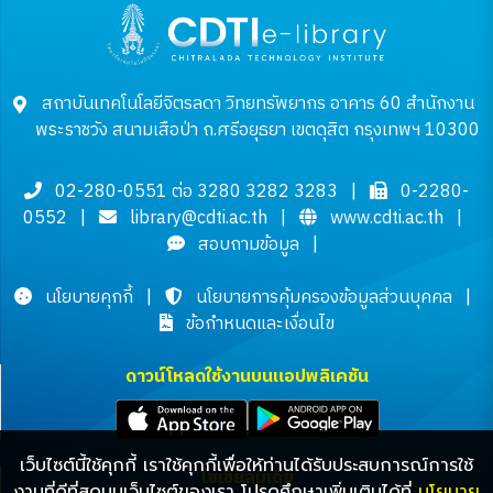
สถาบันเทคโนโลยีจิตรลดา วิทยทรัพยากร อาคาร 60 สำนักงาน
พระราชวัง สนามเสือป่า ถ.ศรีอยุธยา เขตดุสิต กรุงเทพฯ 10300
02-280-0551 ต่อ 3280 3282 3283
|
0-2280-
0552
|
library@cdti.ac.th
|
www.cdti.ac.th
|
สอบถามข้อมูล
|
นโยบายคุกกี้
|
นโยบายการคุ้มครองข้อมูลส่วนบุคคล
|
ข้อกำหนดและเงื่อนไข
ดาวน์โหลดใช้งานบนแอปพลิเคชัน
เว็บไซต์นี้ใช้คุกกี้ เราใช้คุกกี้เพื่อให้ท่านได้รับประสบการณ์การใช้
โซเชียลมีเดีย
งานที่ดีที่สุดบนเว็บไซต์ของเรา โปรดศึกษาเพิ่มเติมได้ที่
นโยบาย