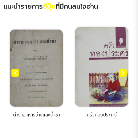
แนะนำรายการ
อีบุ๊ค
ที่มีคนสนใจอ่าน
:
ราอาหารว่างและน้ำชา
ครัวทองประศรี
ตำรากับ