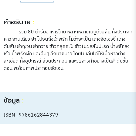
คำอธิบาย
:
รวม 80 ตำรับอาหารไทย หลากหลายเมนูด้วยกัน ทั้งประเภท
คาว จานเดียว ยำ ไปจนถึงน้ำพริก ไม่ว่าจะเป็น เเกงจืดเซ่งจี๊ เเกง
ต้มส้ม ยำญวน ยำทวาย ข้าวคลุกกะปิ ข้าวในผลสับปะรด น้ำพริกลง
เรือ น้ำพริกผัด และอื่นๆ อีกมากมาย โดยในเล่มได้ให้เนื้อหาอย่าง
ละเอียด ทั้งอุปกรณ์ ส่วนประกอบ และวิธีการทำอย่างเป็นลำดับขั้น
ตอน พร้อมภาพประกอบชัดเจน
ข้อมูล
:
ISBN : 9786162844379