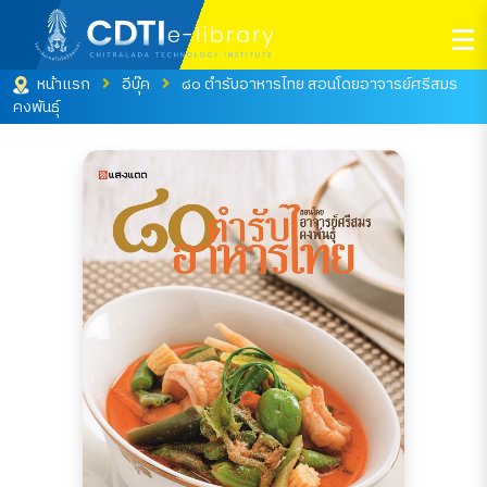
หน้าแรก
อีบุ๊ค
๘๐ ตำรับอาหารไทย สอนโดยอาจารย์ศรีสมร
คงพันธุ์