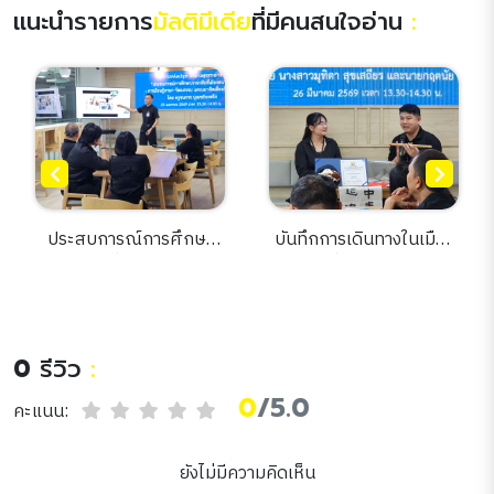
แนะนำรายการ
มัลติมีเดีย
ที่มีคนสนใจอ่าน
:
ประสบการณ์การศึกษา
บันทึกการเดินทางในเมือง
ภาษาจีน ที่เมืองหนานจิง
หนาว : เรื่องเล่าจากฮาร์บิน
การเรียนรู้ภาษา วัฒนธรรม
สู่รากวัฒนธรรมจีน
และแนวคิดเมืองอัจฉริยะ
0
รีวิว
:
0
/5.0
คะแนน:
ยังไม่มีความคิดเห็น