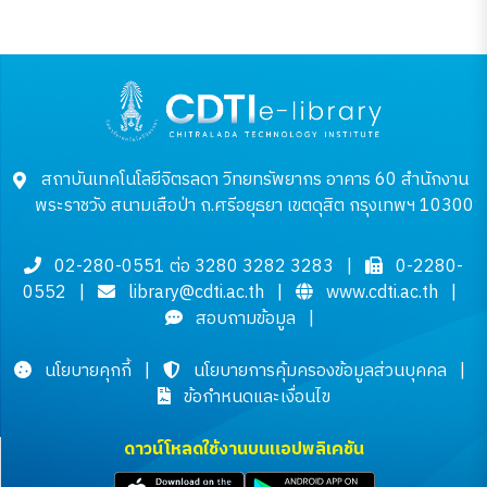
สถาบันเทคโนโลยีจิตรลดา วิทยทรัพยากร อาคาร 60 สำนักงาน
พระราชวัง สนามเสือป่า ถ.ศรีอยุธยา เขตดุสิต กรุงเทพฯ 10300
02-280-0551 ต่อ 3280 3282 3283
|
0-2280-
0552
|
library@cdti.ac.th
|
www.cdti.ac.th
|
สอบถามข้อมูล
|
นโยบายคุกกี้
|
นโยบายการคุ้มครองข้อมูลส่วนบุคคล
|
ข้อกำหนดและเงื่อนไข
ดาวน์โหลดใช้งานบนแอปพลิเคชัน