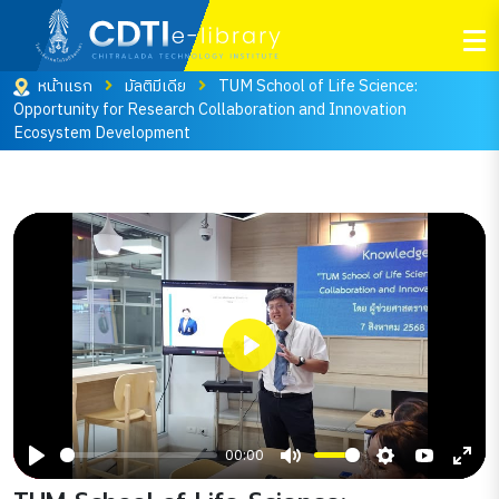
หน้าแรก
มัลติมีเดีย
TUM School of Life Science:
Opportunity for Research Collaboration and Innovation
Ecosystem Development
Play
00:00
Play
Mute
Settings
YouTube
Ente