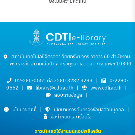
ยังไม่มีความคิดเห็น
สถาบันเทคโนโลยีจิตรลดา วิทยทรัพยากร อาคาร 60 สำนักงาน
พระราชวัง สนามเสือป่า ถ.ศรีอยุธยา เขตดุสิต กรุงเทพฯ 10300
02-280-0551 ต่อ 3280 3282 3283
|
0-2280-
0552
|
library@cdti.ac.th
|
www.cdti.ac.th
|
สอบถามข้อมูล
|
นโยบายคุกกี้
|
นโยบายการคุ้มครองข้อมูลส่วนบุคคล
|
ข้อกำหนดและเงื่อนไข
ดาวน์โหลดใช้งานบนแอปพลิเคชัน