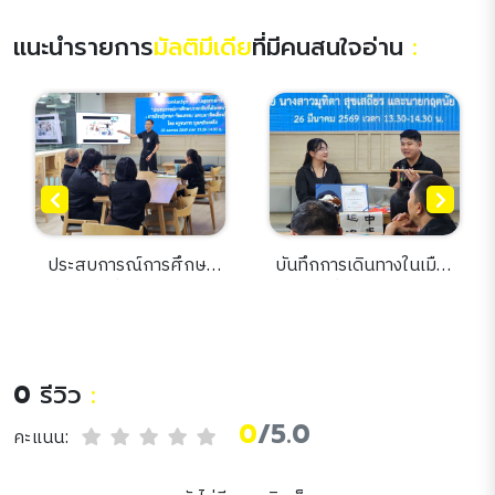
แนะนำรายการ
มัลติมีเดีย
ที่มีคนสนใจอ่าน
:
ประสบการณ์การศึกษา
บันทึกการเดินทางในเมือง
ภาษาจีน ที่เมืองหนานจิง
หนาว : เรื่องเล่าจากฮาร์บิน
การเรียนรู้ภาษา วัฒนธรรม
สู่รากวัฒนธรรมจีน
และแนวคิดเมืองอัจฉริยะ
0
รีวิว
:
0
/5.0
คะแนน: