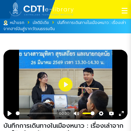
หน้าแรก
มัลติมีเดีย
บันทึกการเดินทางในเมืองหนาว : เรื่องเล่า
จากฮาร์บินสู่รากวัฒนธรรมจีน
Play
00:00
Play
Mute
Settings
YouTube
Ente
บันทึกการเดินทางในเมืองหนาว : เรื่องเล่าจาก
full