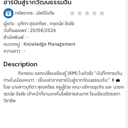
ฮาร์บินสู่รากวัฒนธรรมจีน
ทรัพยากร :
มัลติมีเดีย
ผู้แต่ง : มุทิตา สุขเสถียร , กฤตนัย จิรชัย
วันที่เผยแพร่ : 20/04/2026
สำนักพิมพ์ : -
หมวดหมู่ :
Knowledge Management
ความยาว : -
Description
:
กิจกรรม แลกเปลี่ยนเรียนรู้ (KM) ในหัวข้อ “บันทึกการเดิน
ทางในเมืองหนาว : เรื่องเล่าจากฮาร์บินสู่รากวัฒนธรรมจีน” 👨‍💼
โดย นางสาวมุทิตา สุขเสถียร ครูผู้ช่วย คณะบริหารธุรกิจ และ นายก
ฤตนัย จิรชัย เจ้าหน้าที่งานเทคโนโลยีสารสนเทศ โรงเรียนจิตรลดา
วิชาชีพ