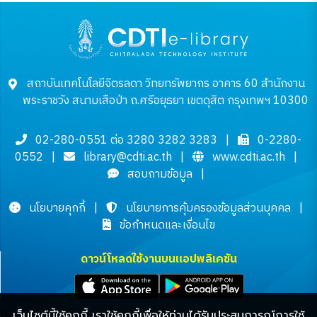
สถาบันเทคโนโลยีจิตรลดา วิทยทรัพยากร อาคาร 60 สำนักงาน
พระราชวัง สนามเสือป่า ถ.ศรีอยุธยา เขตดุสิต กรุงเทพฯ 10300
02-280-0551 ต่อ 3280 3282 3283
|
0-2280-
0552
|
library@cdti.ac.th
|
www.cdti.ac.th
|
สอบถามข้อมูล
|
นโยบายคุกกี้
|
นโยบายการคุ้มครองข้อมูลส่วนบุคคล
|
ข้อกำหนดและเงื่อนไข
ดาวน์โหลดใช้งานบนแอปพลิเคชัน
เว็บไซต์นี้ใช้คุกกี้ เราใช้คุกกี้เพื่อให้ท่านได้รับประสบการณ์การใช้