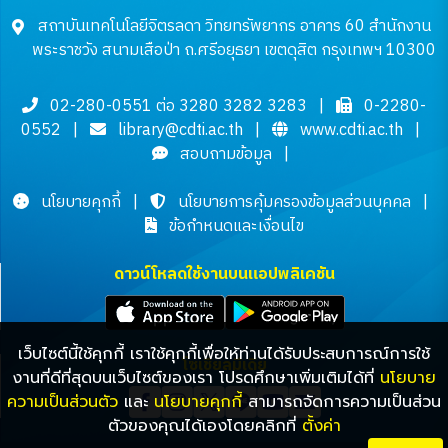
สถาบันเทคโนโลยีจิตรลดา วิทยทรัพยากร อาคาร 60 สำนักงาน
พระราชวัง สนามเสือป่า ถ.ศรีอยุธยา เขตดุสิต กรุงเทพฯ 10300
02-280-0551 ต่อ 3280 3282 3283
|
0-2280-
0552
|
library@cdti.ac.th
|
www.cdti.ac.th
|
สอบถามข้อมูล
|
นโยบายคุกกี้
|
นโยบายการคุ้มครองข้อมูลส่วนบุคคล
|
ข้อกำหนดและเงื่อนไข
ดาวน์โหลดใช้งานบนแอปพลิเคชัน
เว็บไซต์นี้ใช้คุกกี้ เราใช้คุกกี้เพื่อให้ท่านได้รับประสบการณ์การใช้
โซเชียลมีเดีย
งานที่ดีที่สุดบนเว็บไซต์ของเรา โปรดศึกษาเพิ่มเติมได้ที่
นโยบาย
ความเป็นส่วนตัว
และ
นโยบายคุกกี้
สามารถจัดการความเป็นส่วน
ตัวของคุณได้เองโดยคลิกที่
ตั้งค่า