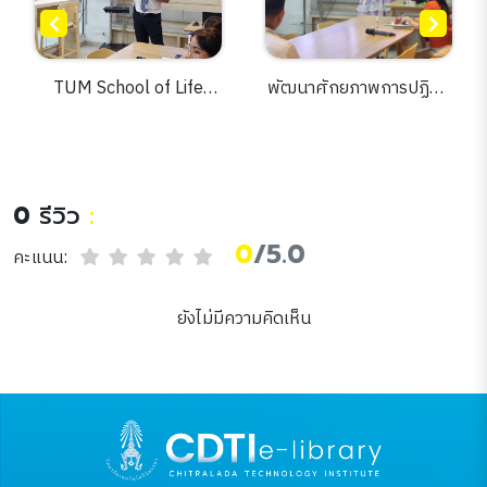
TUM School of Life
พัฒนาศักยภาพการปฏิบัติ
Science: Opportunity
งาน ก้าวสู่การเป็นบุคลากร
for Research
ดีเด่น
Collaboration and
Innovation Ecosystem
0
รีวิว
:
Development
0
/5.0
คะแนน:
ยังไม่มีความคิดเห็น