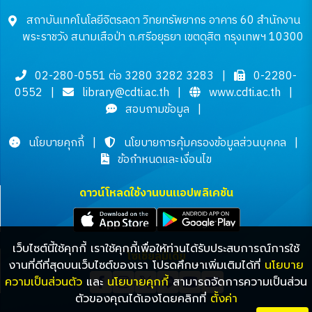
สถาบันเทคโนโลยีจิตรลดา วิทยทรัพยากร อาคาร 60 สำนักงาน
พระราชวัง สนามเสือป่า ถ.ศรีอยุธยา เขตดุสิต กรุงเทพฯ 10300
02-280-0551 ต่อ 3280 3282 3283
|
0-2280-
0552
|
library@cdti.ac.th
|
www.cdti.ac.th
|
สอบถามข้อมูล
|
นโยบายคุกกี้
|
นโยบายการคุ้มครองข้อมูลส่วนบุคคล
|
ข้อกำหนดและเงื่อนไข
ดาวน์โหลดใช้งานบนแอปพลิเคชัน
เว็บไซต์นี้ใช้คุกกี้ เราใช้คุกกี้เพื่อให้ท่านได้รับประสบการณ์การใช้
โซเชียลมีเดีย
งานที่ดีที่สุดบนเว็บไซต์ของเรา โปรดศึกษาเพิ่มเติมได้ที่
นโยบาย
ความเป็นส่วนตัว
และ
นโยบายคุกกี้
สามารถจัดการความเป็นส่วน
ตัวของคุณได้เองโดยคลิกที่
ตั้งค่า