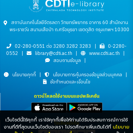
สถาบันเทคโนโลยีจิตรลดา วิทยทรัพยากร อาคาร 60 สำนักงาน
พระราชวัง สนามเสือป่า ถ.ศรีอยุธยา เขตดุสิต กรุงเทพฯ 10300
02-280-0551 ต่อ 3280 3282 3283
|
0-2280-
0552
|
library@cdti.ac.th
|
www.cdti.ac.th
|
สอบถามข้อมูล
|
นโยบายคุกกี้
|
นโยบายการคุ้มครองข้อมูลส่วนบุคคล
|
ข้อกำหนดและเงื่อนไข
ดาวน์โหลดใช้งานบนแอปพลิเคชัน
เว็บไซต์นี้ใช้คุกกี้ เราใช้คุกกี้เพื่อให้ท่านได้รับประสบการณ์การใช้
โซเชียลมีเดีย
งานที่ดีที่สุดบนเว็บไซต์ของเรา โปรดศึกษาเพิ่มเติมได้ที่
นโยบาย