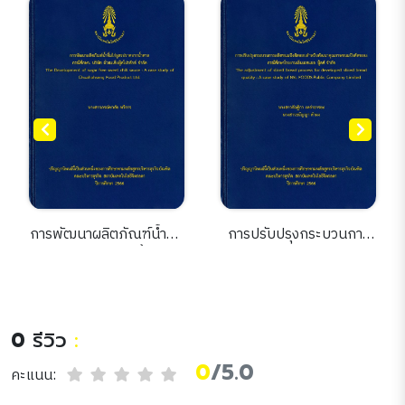
การพัฒนาผลิตภัณฑ์น้ำจิ้ม
การปรับปรุงกระบวนการ
ไก่สูตรปราศจากน้ำตาล
ผลิตขนมปังตัดขอบสำหรับ
กรณีศึกษา : บริษัท ฉั่วฮะ
พัฒนาคุณภาพขนมปังตัด
เส็ง ฟู้ดโปรดักส์ จำกัด
ขอบ : กรณีศึกษาโรงงาน
(The development of
เอ็นเอสแอล ฟู้ดส์ จำกัด
0
รีวิว
:
sugar free sweet chili
sauce : a case study of
0
/5.0
คะแนน:
chuahseng food