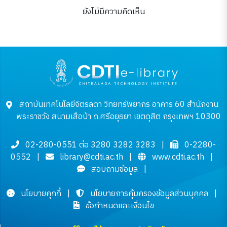
product Ltd.)
ยังไม่มีความคิดเห็น
สถาบันเทคโนโลยีจิตรลดา วิทยทรัพยากร อาคาร 60 สำนักงาน
พระราชวัง สนามเสือป่า ถ.ศรีอยุธยา เขตดุสิต กรุงเทพฯ 10300
02-280-0551 ต่อ 3280 3282 3283
|
0-2280-
0552
|
library@cdti.ac.th
|
www.cdti.ac.th
|
สอบถามข้อมูล
|
นโยบายคุกกี้
|
นโยบายการคุ้มครองข้อมูลส่วนบุคคล
|
ข้อกำหนดและเงื่อนไข