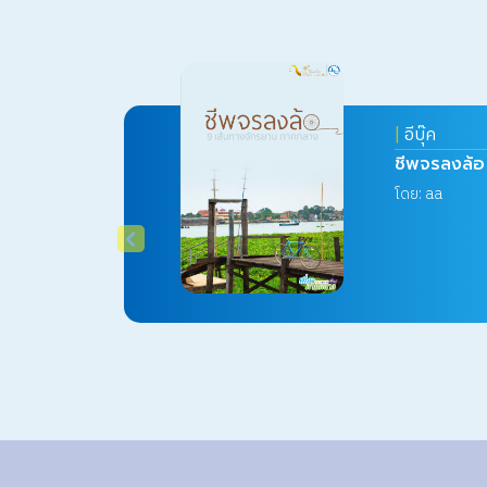
|
อีบุ๊ค
ชีพจรลงล้อ
โดย: aa