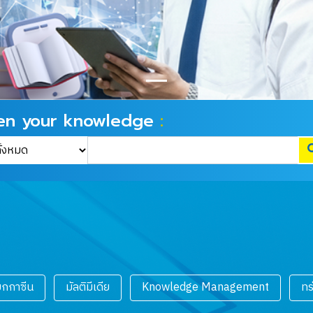
en your knowledge
:
มกกาซีน
มัลติมีเดีย
Knowledge Management
ทร