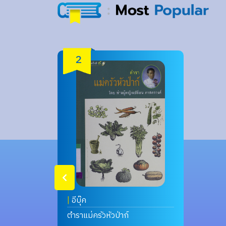
2
|
อีบุ๊ค
ตำราแม่ครัวหัวป่าก์