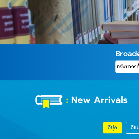
Broad
อีบุ๊ค
อีแ