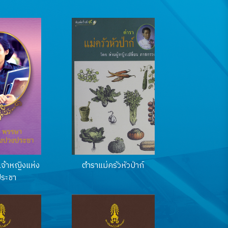
จ้าหญิงแห่ง
ตำราแม่ครัวหัวป่าก์
ระชา