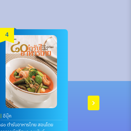
4
5
|
อีบุ๊ค
|
อีแมกกา
๘๐ ตำรับอาหารไทย สอนโดย
CDTI Mag