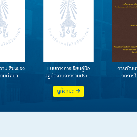
วามเสี่ยงของ
แนบทางการเขียนคู่มือ
การพัฒน
ุดมศึกษา
ปฏิบัติงานจากงานประจำ
จัดการใ
สำหรับบุคลากรสาย
อิเล็กทรอ
สนับสนุนในสถาบัน
Develop
ดูทั้งหมด
อุดมศึกษา
certificat
managemen