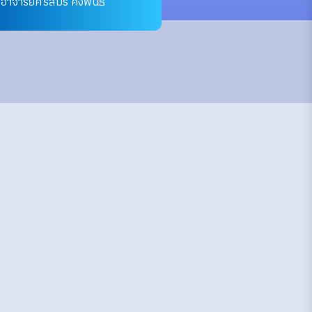
อาจารย์ศรีสมร คงพันธุ์
7