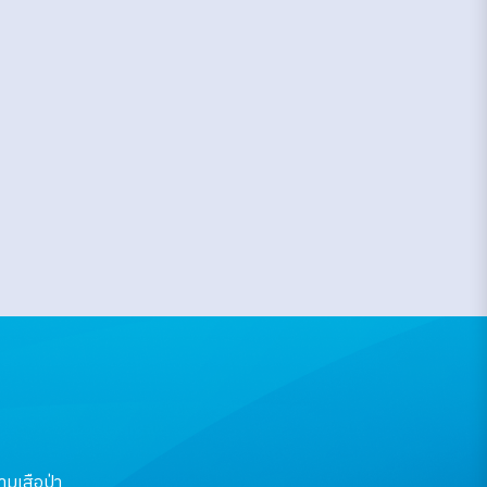
มเสือป่า