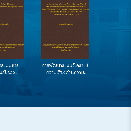
าระบบการ
การพัฒนาระบบวิเคราะห์
บรับรอง
ความเสี่ยงด้านความ
นิกส์ (The
มั่นคงปลอดภัยไซเบอร์
ment of
โดยเครื่องมือวิเคราะห์
e authority
ธุรกิจอัจฉริยะสำหรับ
t system)
สถาบันเทคโนโลยีจิตรลดา
(Development of a
cyber security risk
analysis system using
intelligent business